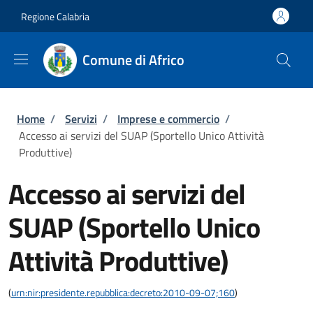
Salta al contenuto principale
Skip to footer content
Regione Calabria
Comune di Africo
Briciole di pane
Home
/
Servizi
/
Imprese e commercio
/
Accesso ai servizi del SUAP (Sportello Unico Attività
Produttive)
Accesso ai servizi del
SUAP (Sportello Unico
Attività Produttive)
(
urn:nir:presidente.repubblica:decreto:2010-09-07;160
)