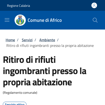
Salta al contenuto principale
Skip to footer content
Regione Calabria
Comune di Africo
Briciole di pane
Home
/
Servizi
/
Ambiente
/
Ritiro di rifiuti ingombranti presso la propria abitazione
Ritiro di rifiuti
ingombranti presso la
propria abitazione
(Regolamento comunale)
Servizio attivo