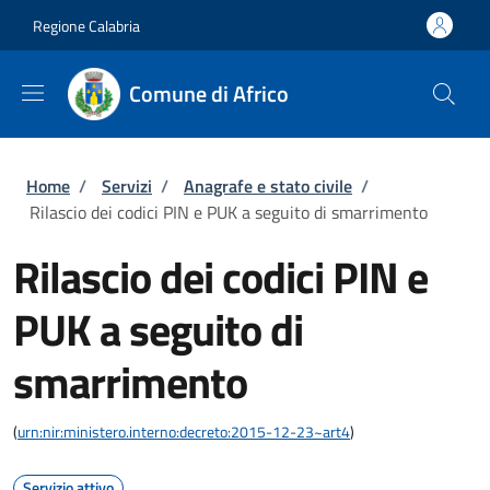
Salta al contenuto principale
Skip to footer content
Regione Calabria
Comune di Africo
Briciole di pane
Home
/
Servizi
/
Anagrafe e stato civile
/
Rilascio dei codici PIN e PUK a seguito di smarrimento
Rilascio dei codici PIN e
PUK a seguito di
smarrimento
(
urn:nir:ministero.interno:decreto:2015-12-23~art4
)
Servizio attivo