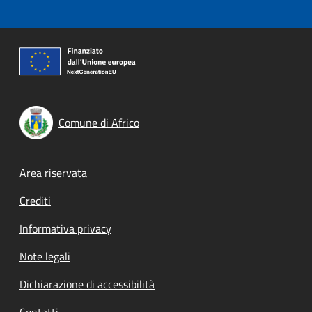
Comune di Africo
Footer menu
Area riservata
Crediti
Informativa privacy
Note legali
Dichiarazione di accessibilità
Contatti