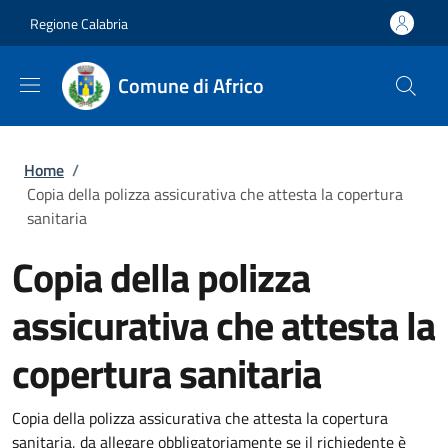
Salta al contenuto principale
Skip to footer content
Regione Calabria
Comune di Africo
Briciole di pane
Home
/
Copia della polizza assicurativa che attesta la copertura
sanitaria
Copia della polizza
assicurativa che attesta la
copertura sanitaria
Copia della polizza assicurativa che attesta la copertura
sanitaria, da allegare obbligatoriamente se il richiedente è