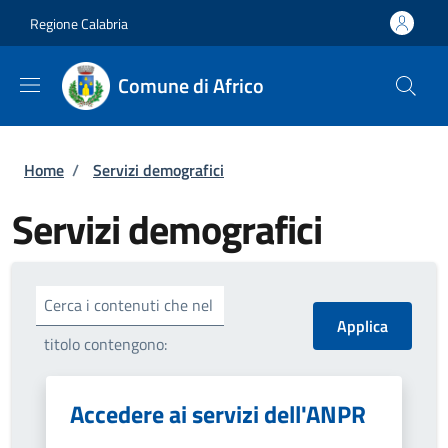
Salta al contenuto principale
Skip to footer content
Regione Calabria
Comune di Africo
Briciole di pane
Home
/
Servizi demografici
Servizi demografici
Cerca i contenuti che nel
titolo contengono:
Accedere ai servizi dell'ANPR