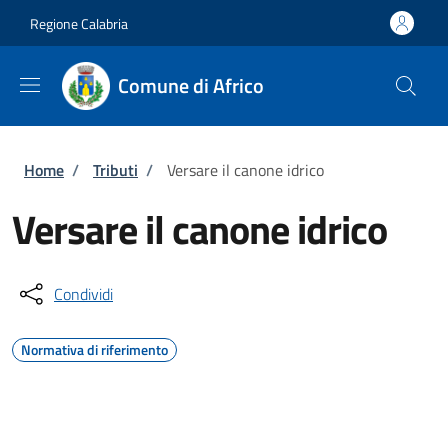
Salta al contenuto principale
Skip to footer content
Regione Calabria
Comune di Africo
Briciole di pane
Home
/
Tributi
/
Versare il canone idrico
Versare il canone idrico
Condividi
Normativa di riferimento